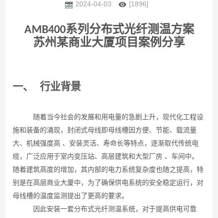
2024-04-03
[1896]
AMB
4
00
系
列
分布式光纤测温方案
苏州某商业大厦
项目案例分享
一、
行业背景
随着当今社会的发展和用电量的急剧上升，现代化工程设
施和装备的涌现
，
封闭式
母线
即母线槽
因方便、节能
、
载流量
大、机械强度高 、安装灵活、寿命长等特点
，
逐渐取代传统电
缆，
广泛应用于室内变压站、高层建筑和大型厂房 、车间中。
随着建筑高度的增加，其内部的电力系统复杂度也随之提高，特
别是在高层商业大厦中，为了确保供电系统的安全稳定运行，对
母线槽的温度监测提出了更高的要求。
因此安装一套
分布式光纤
测温系统，
对于
提高供电可靠