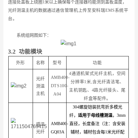
连接处盖板上绕圈1米以上确保每个连接器均能测到盖板温度，
光纤测温主机的数据通过
通信管理机上传至安科瑞EMS系统平
台。
系统组网图如下：
3.
2
功能模块
外形
名称
型号
功能
4通道机架式光纤主机，空间
AMB400-
光纤
分辨率1米,含光纤清洁笔、
DTS100-
测温
主机钥匙、4路光纤接头、尾
主机
A04
纤盒等配件。
304螺旋铠装抗弯折多模光
纤，
适用于母线槽测温
，
3mm
AMB400-
直径，长度备注（注：含安装
感温
光纤
GQ03A
辅材，辅材包含每1米光纤配