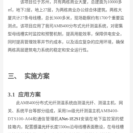
该项目位于苏州，共有两栋商业大厦，总建面为10000多
㎡，地下2层，地上27层，为两栋商业办公综合体建筑。两栋大
厦共计27条母线槽，总长3600多米，现场勘察约有1700个重要监
测点。该项目应用了我司AMB400分布式光纤测温系统，对密集
型母线槽实时监控和预警机制，提高用能效率，保障供电安全，
同时提高管理效率并节约成本，以及适应复杂的应用环境，确保
两栋高层建筑电力系统的稳定和安全运行性。
三、
实施方案
3.1 应用方案
此AMB400
分布式光纤测温系统由测温光纤、测温主机、网
关、系统平台等部分组成，采用1m级光纤测温主机
AMB400-
DTS100-A04和通信管理机
ANet-1E2S1
安装在地下监控室的壁
挂箱内
，配置
感温光纤
长度5500m沿母线槽表面敷设，在母线槽