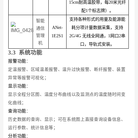
15cm耐高温胶带，每20米光纤
配1个标志牌）。
支持各种形式的用量及能源能
智能
ANet-
耗分项计量数据采集，支持
通信
管理
1E2S1
2G/4G 无线全网通，1网口2串
机
口，导轨式安装。
3.
3
系统功能
报警功能
：
定温报警、区域温差报警、温升过快报警、断纤报警、装置
异常等报警可视化
；
显示功能
：
显示全程分区图、温度分布曲线以及监测点的温度随时间变
化曲线
；
查询功能
：
历史数据的查询、显示；可在系统图上直接查询设备信息、
运行参数、统计信息等
；
分析功能
：