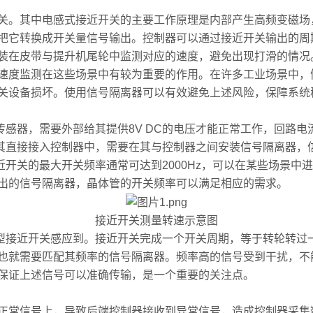
。其中电感式接近开关的主要工作原理是内部产生高频变磁场
把它转换成开关量信号输出。控制器可以通过接近开关输出的周
装在皮带与提升机尾轮中监测对应的速度，避免出现打滑的情况
速度监测在这些场景中有较为重要的作用。在许多工业场景中，
关设备损坏。使用信号隔离器可以有效避免上述风险，保障系统
，需要外部给其提供8V DC的电压才能正常工作，回路电流≤1
其直接接入控制器中，需要在其与控制器之间安装信号隔离器，
近开关的最大开关频率通常可达到2000Hz，可以在某些场景
出的信号隔离器，晶体管的开关频率可以满足相应的需求。
接近开关测量转速示意图
接近开关感应到。接近开关完成一个开关周期，等于转轮转过
也就需要匹配其频率的信号隔离器。频率高的信号受到干扰，不
保证上述信号可以准确传输，是一个重要的关注点。
常信号上，导致后端控制器接收到异常信号，造成控制器采集数