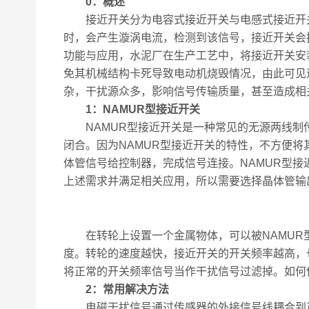
0：概述
接近开关分为电容式接近开关与电感式接近开关
时，会产生漩涡电流，检测到该信号，接近开关会
功能与应用，水泥厂在生产工艺中，将接近开关安
免其机械结构卡死导致电动机烧毁情况，由此可见
杂，干扰源众多，影响信号传输质量，甚至造成相
1：
NAMUR
型接近开关
NAMUR型接近开关是一种常见的无源两线制传感器
闭合。因为NAMUR型接近开关的特性，不方便将
体管信号给控制器，完成信号连接。NAMUR型接
上述需求并满足相关应用，所以需要选择晶体管输
在转轮上设置一个金属物体，可以被NAMUR型
度。转轮的速度越快，接近开关的开关频率越高，
将正常的开关频率信号当作干扰信号过滤掉。如何
2
：常用解决方法
电磁干扰信号通过传感器的外接信号线耦合到正